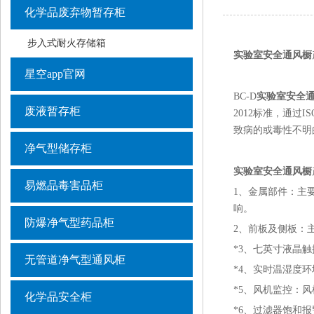
化学品废弃物暂存柜
步入式耐火存储箱
实验室安全通风橱
星空app官网
实验室安全
BC-D
废液暂存柜
2012标准，通
致病的或毒性不明
净气型储存柜
实验室安全通风橱
易燃品毒害品柜
1、金属部件：主
响。
防爆净气型药品柜
2、前板及侧板：主
*3、
七英寸液晶触摸
无管道净气型通风柜
*4、
实时温湿度环
*5
、风机监控：风
化学品安全柜
*6
、
过滤器饱和报