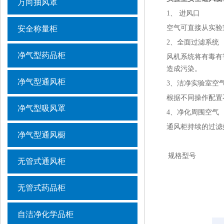
万向抽风罩
1、 进风口
空气可直接从实验
安全称量柜
2、全面过滤系统
净气型药品柜
风机系统将有毒有
造成污染。
净气型通风柜
3、洁净实验室空
根据不同操作配置
净气型吸风罩
4、净化周围空气
通风柜持续的过滤
净气型通风橱
规格型号
无管式通风柜
无管式药品柜
自洁净化学品柜