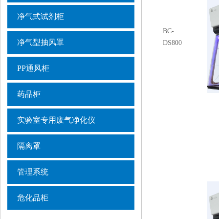
净气式试剂柜
BC-
净气型抽风罩
DS800
PP通风柜
药品柜
实验室专用废气净化仪
隔离罩
管理系统
危化品柜