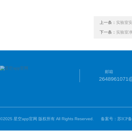
上一条：
实验室
下一条：
实验室
邮箱
2648961071
©2025 星空app官网 版权所有 All Rights Reserved.
备案号：
苏ICP备1