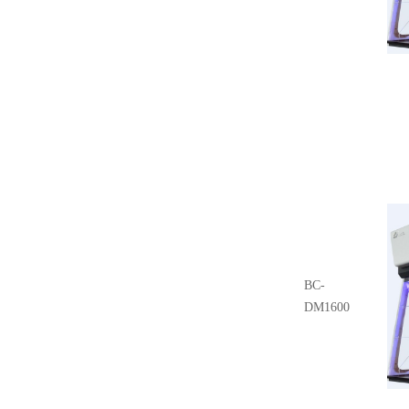
BC-
DM1600