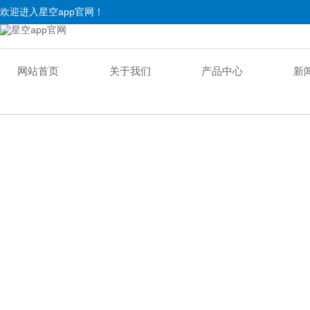
欢迎进入星空app官网！
网站首页
关于我们
产品中心
新