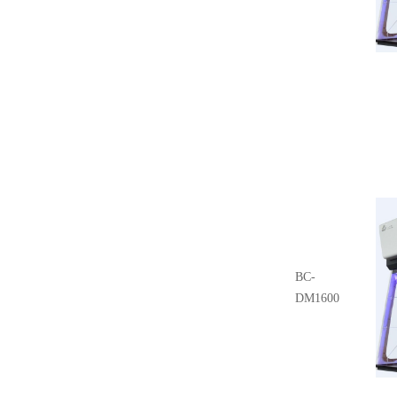
BC-
DM1600