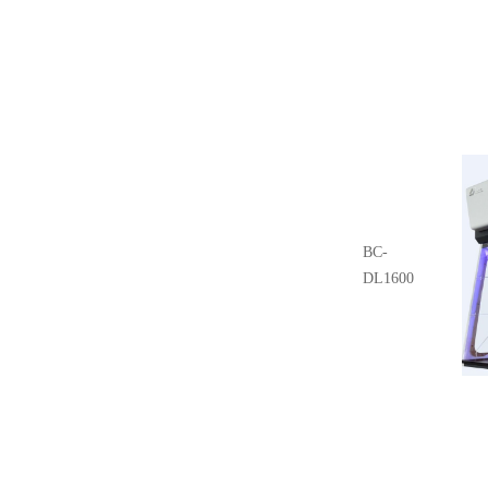
BC-
DL1600