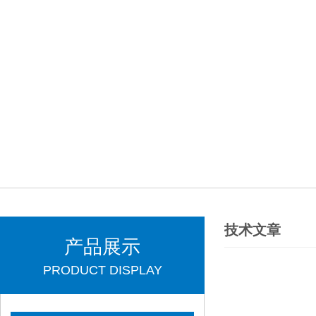
技术文章
产品展示
PRODUCT DISPLAY