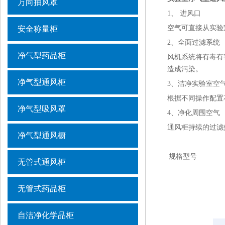
万向抽风罩
1、 进风口
空气可直接从实验
安全称量柜
2、全面过滤系统
净气型药品柜
风机系统将有毒有
造成污染。
净气型通风柜
3、洁净实验室空
根据不同操作配置
净气型吸风罩
4、净化周围空气
通风柜持续的过滤
净气型通风橱
规格型号
无管式通风柜
无管式药品柜
自洁净化学品柜