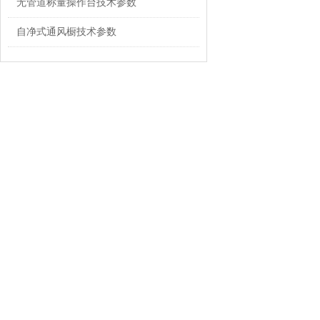
无管道称量操作台技术参数
6、LED照明灯功
7、环氧树脂台面具
自净式通风橱技术参数
龟裂。
优异性：
1、无需安装管道工
2、顶部根据实验需
3、良好模块化过滤
4、无需消耗空调能
5、可放置在桌面上
工作原理：
1、 进风口
空气可直接从实验室
2、全面过滤系统
风机系统将有毒有害
染。
3、洁净实验室空气
根据不同操作配置不
4、净化周围空气
通风柜持续的过滤效