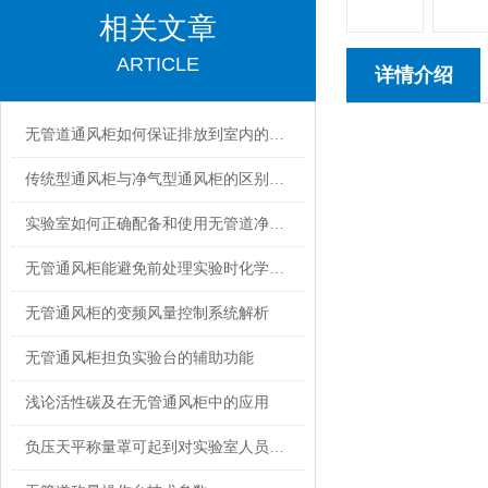
相关文章
ARTICLE
详情介绍
无管道通风柜如何保证排放到室内的气体是安全的？
传统型通风柜与净气型通风柜的区别在哪里？
非外排高效无管道净
BC-D
系列符合NFX 1
实验室如何正确配备和使用无管道净气型通风柜
ISO9001认证
化学物质，高效净化
无管通风柜能避免前处理实验时化学吸入风险
无管通风柜的变频风量控制系统解析
产品特性：
1、金属部件：主要
无管通风柜担负实验台的辅助功能
2、前板及侧板：主
3、七英寸液晶触摸
浅论活性碳及在无管通风柜中的应用
4、美国进口PSC风
负压天平称量罩可起到对实验室人员安全防护的作用
5、高效过滤系统，
器，对大于0.3um的