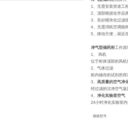
1、无需安装管道工
2、顶部根据化学品
3、良好模块化过滤
4、无需消耗空调能
5、移动方便，就近
净气型储药柜
工作原
1、 风机
位于柜体顶部的风机
2、气体过滤
柜内储存的试剂所挥
3、
高质量的空气净
经过滤的洁净空气返
4、
净化实验室空气
24小时净化实验室
规格型号