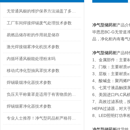
无管通风橱的维护保养方法涵盖了多个方面
工厂车间焊接焊锡废气处理技术参数
净气型储药柜
产品介
毕恩思BC-G无管
易燃品储存柜的作用就是储存
品，净化柜内有毒气
激光焊接烟雾净化机技术参数
净气型储药柜
产品特
内循环通风橱能处理粉末吗
1、金属部件：主要
2、门板：主要材质
移动式净化型抽风罩技术参数
3、层板：主要材质≥
4、酸碱盒：聚丙烯
焊锡吸烟净化器技术参数
5、七英寸液晶触摸
负压天平称量罩是适用于有害物质的称重仪器
6、美国进口PLC风
7、高效过滤系统，
焊锡烟雾净化器技术参数
HEPA过滤器，对大于
8、LED照明灯功
专业人士推荐！净气型药品柜严格符合国际标准
净气型储药柜
优异性