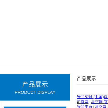
产品展示
产品展示
PRODUCT DISPLAY