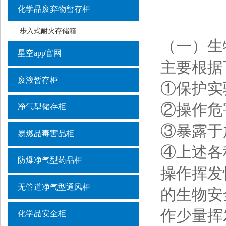
化学品废弃物暂存柜
步入式耐火存储箱
（一）生
星空app官网
主要根据
废液暂存柜
①保护实
②操作危
净气型储存柜
③暴露于
易燃品毒害品柜
④上述各
防爆净气型药品柜
操作挥发
无管道净气型通风柜
的生物安
作少量挥
化学品安全柜