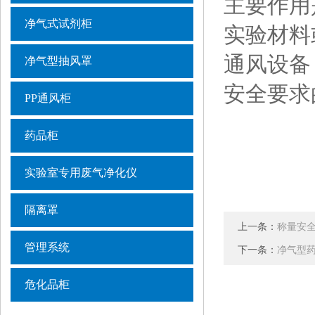
主要作用
净气式试剂柜
实验材料
通风设备
净气型抽风罩
安全要求
PP通风柜
药品柜
实验室专用废气净化仪
隔离罩
上一条：
称量安
管理系统
下一条：
净气型
危化品柜