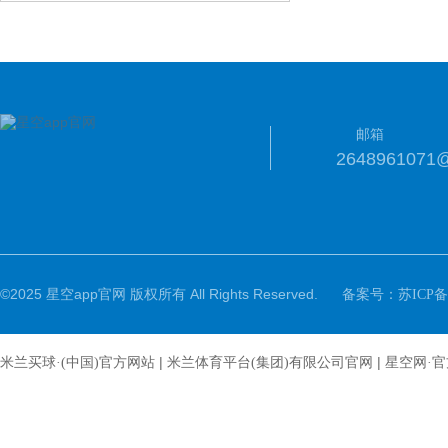
邮箱
2648961071
©2025 星空app官网 版权所有 All Rights Reserved.
备案号：
苏ICP备1
|
|
米兰买球·(中国)官方网站
米兰体育平台(集团)有限公司官网
星空网·