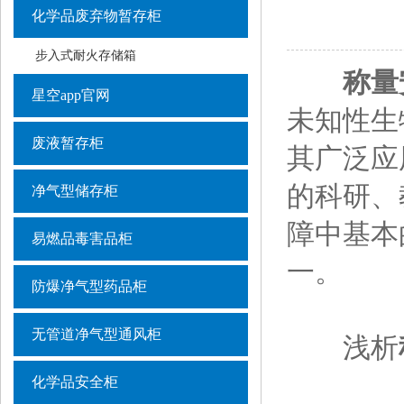
化学品废弃物暂存柜
步入式耐火存储箱
称量
星空app官网
未知性生
废液暂存柜
其广泛应
的科研、
净气型储存柜
障中基本
易燃品毒害品柜
一。
防爆净气型药品柜
无管道净气型通风柜
浅析
化学品安全柜