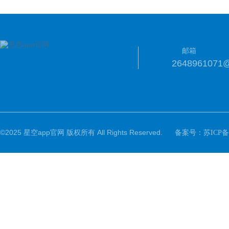
邮箱
2648961071
©2025 星空app官网 版权所有 All Rights Reserved.
备案号：
苏ICP备1