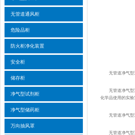
无管道通风柜
危险品柜
防火柜净化装置
安全柜
无管道净气型通
储存柜
无管道净气型通
净气型试剂柜
化学品使用的实验
净气型储药柜
无管道净气型通
万向抽风罩
无管道净气型通风柜系