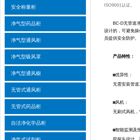
ISO9001认证。
安全称量柜
BC-D
无管道
净气型药品柜
设计的，可避免操
员提供安全防护。
净气型通风柜
净气型吸风罩
产品特性：
净气型通风橱
优异性：
◙
无需安装管道工
无管式通风柜
风机：
◙
无管式药品柜
无刷式风机，*
自洁净化学品柜
智能监测及
◙
双探头设计，可
净气式试剂柜