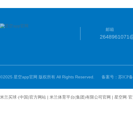
邮箱
2648961071
©2025 星空app官网 版权所有 All Rights Reserved.
备案号：
苏ICP备1
|
|
米兰买球·(中国)官方网站
米兰体育平台(集团)有限公司官网
星空网·