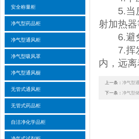
安全称量柜
5.当房
射加热器
净气型药品柜
6.避免
净气型通风柜
7.挥发
净气型吸风罩
内，远离
净气型通风橱
上一条：
净气型
无管式通风柜
下一条：
净气型
无管式药品柜
自洁净化学品柜
净气式试剂柜