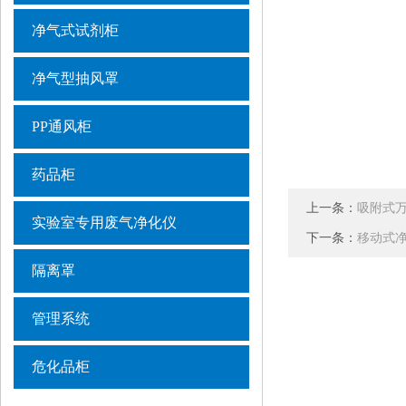
净气式试剂柜
净气型抽风罩
PP通风柜
药品柜
上一条：
吸附式
实验室专用废气净化仪
下一条：
移动式
隔离罩
管理系统
危化品柜