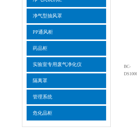
净气型抽风罩
PP通风柜
药品柜
实验室专用废气净化仪
BC-
DS100
隔离罩
管理系统
危化品柜