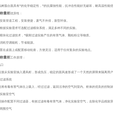
环氧树脂台面具有*的化学稳定性，*的抗腐蚀性能，抗冲击性能好无破坏，耐高温性能
称量柜
优异性：
需安装管道工程，安装便捷，废气不外排，新型环保。
部根据实验需求可选配过滤模块系统，满足多种不同的实验。
进模块化过滤技术，*吸附过滤实验产生的有害气体、颗粒粉尘等物质。
需消耗空调能耗，节省能源。
放置在桌面上或配置移动轮座，方便灵活，适用于任何复杂的实验地点。
称量柜
工作原理：
风口
直接从实验室抽入通风柜，形成负压，稳定的面风速形成了一个天然的屏障来隔离用
面过滤系统
统将有毒有害气体往上吸入，经过过滤，返回洁净的空气到室内。柜体的优良的控制
净实验室空气
同操作配置不同过滤器，有效过滤有毒有害气体，净化实验室空气，去除化学品残留
化周围空气