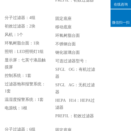
PREFIL：初效过滤器
在线咨询
分子过滤器：4组
固定底座
微信扫一扫
初效过滤器：2块
移动底座
风机：1个
环氧树脂台面
环氧树脂台面：1块
不锈钢台面
照明：LED照明灯1组
钢化玻璃台面
显示屏：七英寸液晶触
可选过滤器型号：
摸屏
SFGL OG：有机过滤
控制系统：1套
器
过滤器饱和报警系统：
SFGL AG：无机过滤
1套
器
温湿度报警系统：1套
HEPA H14：HEPA过
滤器
电源线：1根
PREFIL：初效过滤器
分子过滤器：6组
固定底座