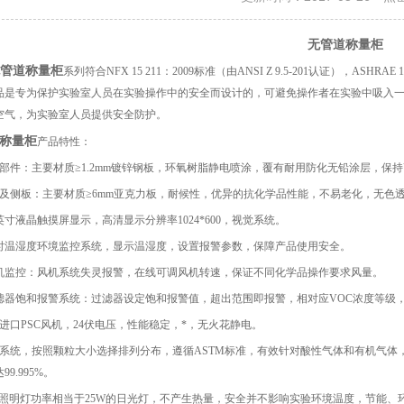
无管道称量柜
管道称量柜
系列符合NFX 15 211：2009标准（由ANSI Z 9.5-201认证），ASHRA
品是专为保护实验室人员在实验操作中的安全而设计的，可避免操作者在实验中吸入
空气，为实验室人员提供安全防护。
称量柜
产品特性：
属部件：主要材质≥1.2mm镀锌钢板，环氧树脂静电喷涂，覆有耐用防化无铅涂层，保持
板及侧板：主要材质≥6mm亚克力板，
耐候性，优异的抗化学品性能，不易老化，无色
英寸液晶触摸屏显示，高清显示分辨率1024*600，视觉系统。
时温湿度环境监控系统，显示温湿度，设置报警参数，保障产品使用安全。
机监控：风机系统失灵报警，在线可调风机转速，保证不同化学品操作要求风量。
滤器饱和报警系统：过滤器设定饱和报警值，超出范围即报警，相对应VOC浓度等级
国进口PSC风机，24伏电压，性能稳定，*，无火花静电。
滤系统，按照颗粒大小选择排列分布，遵循ASTM标准，有效针对酸性气体和有机气体，吸
9.995%。
ED照明灯功率相当于25W的日光灯，不产生热量，安全并不影响实验环境温度，
节能、