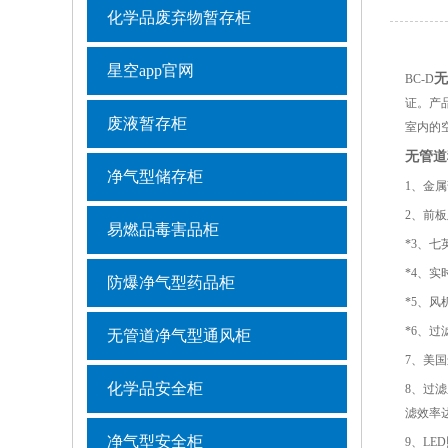
化学品废弃物暂存柜
星空app官网
无
BC-D
证。产
废液暂存柜
室内的
无管道
净气型储存柜
1、金
2、前
易燃品毒害品柜
*3、
七
*4、
实
防爆净气型药品柜
*5
、风
*6
、
过
无管道净气型通风柜
7、美
化学品安全柜
8、过
滤效率达9
净气型安全柜
9、L