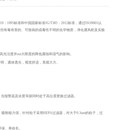
E 110：1995标准和中国国家标准JG/T385：2012标准，通过ISO9001认
一些有毒有害的、可致病的或毒性不明的化学物质，净化通风柜及实验
高光洁度并zui大限度的降低腐蚀和湿气的影响。
透明，通体透光，视觉舒适，美观大方。
，当报警器及浓度等级同时处于高位需更换过滤器。
附能力强，针对粒子采用HEPA过滤器，对大于0.3um的粒子，过
环保、寿命长。