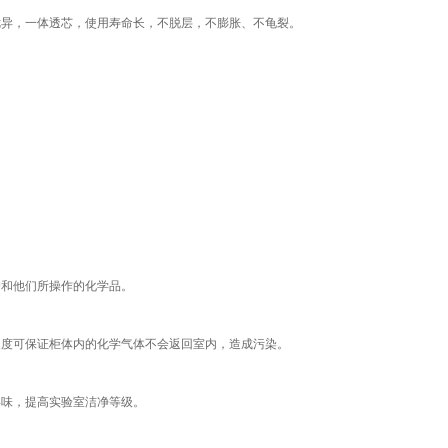
优异，一体透芯，使用寿命长，不脱层，不膨胀、不龟裂。
户和他们所操作的化学品。
浓度可保证柜体内的化学气体不会返回室内，造成污染。
异味，提高实验室洁净等级。