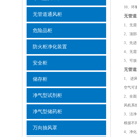
10、
无管道通风柜
无管道
1、无
危险品柜
2、顶
3、先
防火柜净化装置
4、无
5、可
安全柜
无管道
储存柜
1、 进
空气可
净气型试剂柜
2、全
风机系
净气型储药柜
3、洁
根据不
万向抽风罩
4、净